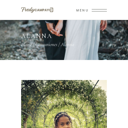
MENU
ALANNA
Home
/
Comuniones
/
Alanna