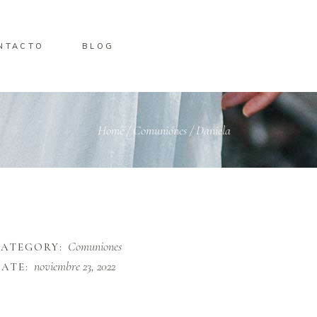
NTACTO
BLOG
Home
/
Comuniones
/
Daniela
Comuniones
CATEGORY:
noviembre 23, 2022
ATE: