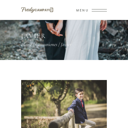
MENU
JAVIER
Home
/
Comuniones
/
Javier