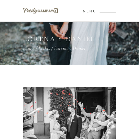
MENU
LORENA Y DANIEL
Home
/
Bodas
/
Lorena y Daniel