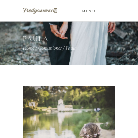
MENU
PAULA
Home
/
Comuniones
/
Paula