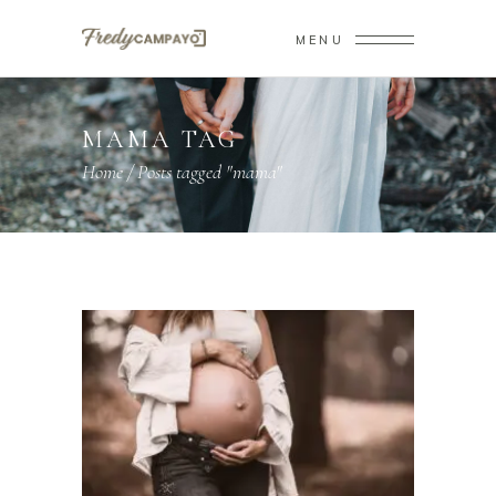
MENU
MAMA TAG
Home
/
Posts tagged "mama"