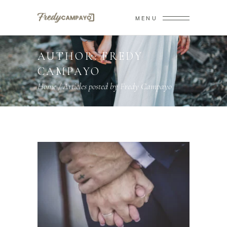
MENU
AUTHOR: FREDY
CAMPAYO
Home
/
Articles posted by Fredy Campayo